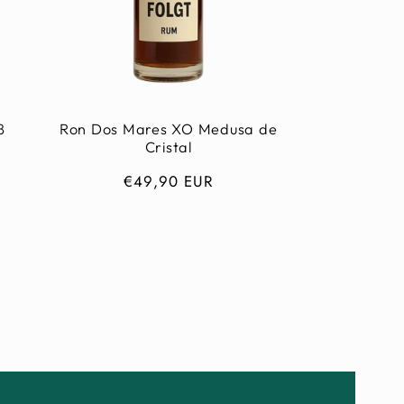
8
Ron Dos Mares XO Medusa de
Cristal
Normaler
€49,90 EUR
Preis