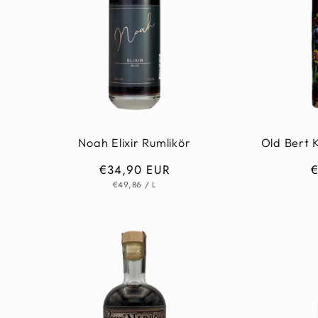
Noah Elixir Rumlikör
Old Bert 
Normaler
€34,90 EUR
N
€
GRUNDPREIS
PRO
Preis
P
€49,86
/
L