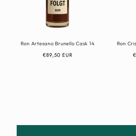
Ron Artesano Brunello Cask 14
Ron Cri
Normaler
€89,50 EUR
N
Preis
P