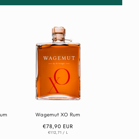
Rum
Wagemut XO Rum
Normaler
€78,90 EUR
GRUNDPREIS
PRO
Preis
€112,71
/
L