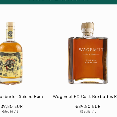
 Barbados Spiced Rum
Wagemut PX Cask Barbados 
Normaler
€39,80 EUR
Normaler
€39,80 EUR
GRUNDPREIS
PRO
GRUNDPREIS
PRO
reis
Preis
€56,86
/
L
€56,86
/
L