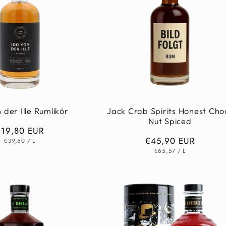
 der Ille Rumlikör
Jack Crab Spirits Honest Cho
Nut Spiced
Normaler
€19,80 EUR
Normaler
€45,90 EUR
GRUNDPREIS
PRO
reis
€39,60
/
L
GRUNDPREIS
PRO
Preis
€65,57
/
L