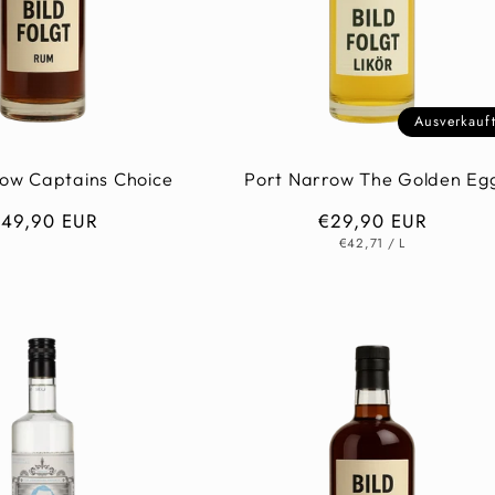
Ausverkauf
row Captains Choice
Port Narrow The Golden Eg
ormaler
49,90 EUR
Normaler
€29,90 EUR
GRUNDPREIS
PRO
reis
Preis
€42,71
/
L