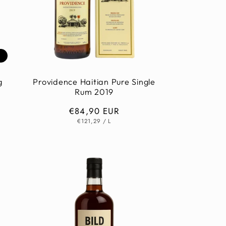
t
g
Providence Haitian Pure Single
Rum 2019
Normaler
€84,90 EUR
GRUNDPREIS
PRO
Preis
€121,29
/
L