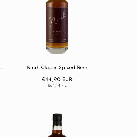
c-
Noah Classic Spiced Rum
Normaler
€44,90 EUR
GRUNDPREIS
PRO
Preis
€64,14
/
L