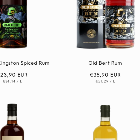
Kingston Spiced Rum
Old Bert Rum
ormaler
23,90 EUR
Normaler
€35,90 EUR
GRUNDPREIS
PRO
GRUNDPREIS
PRO
reis
Preis
€34,14
/
L
€51,29
/
L