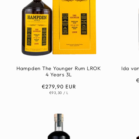
Hampden The Younger Rum LROK
Ida van
4 Years 3L
Normaler
€279,90 EUR
P
GRUNDPREIS
PRO
Preis
€93,30
/
L