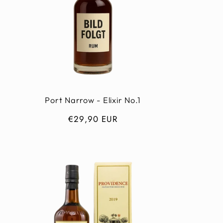
Port Narrow - Elixir No.1
Normaler
€29,90 EUR
Preis