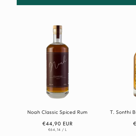
Noah Classic Spiced Rum
T. Sonthi
Normaler
€44,90 EUR
GRUNDPREIS
PRO
Preis
P
€64,14
/
L