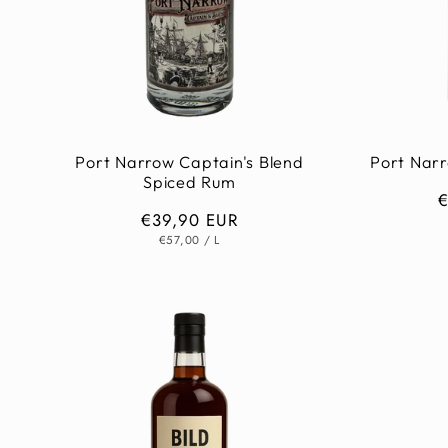
Port Narrow Captain's Blend
Port Nar
Spiced Rum
N
€
Normaler
€39,90 EUR
P
GRUNDPREIS
PRO
Preis
€57,00
/
L