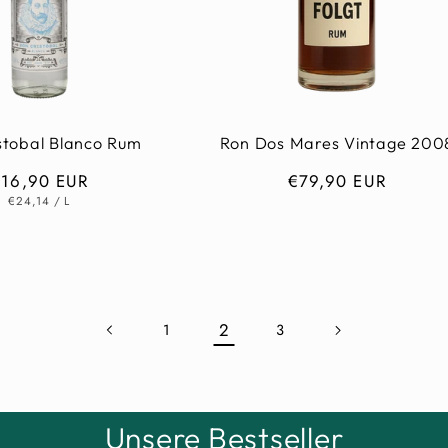
stobal Blanco Rum
Ron Dos Mares Vintage 200
ormaler
€16,90 EUR
Normaler
€79,90 EUR
GRUNDPREIS
PRO
reis
Preis
€24,14
/
L
2
1
3
Unsere Bestseller