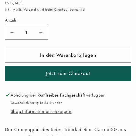
GRUNDPREIS
PRO
Preis
€557,14
/
L
inkl. MwSt.
Versand
wird beim Checkout berechnet
Anzahl
Verringere
Erhöhe
die
die
Menge
Menge
In den Warenkorb legen
für
für
Compagnie
Compagnie
des
des
Jetzt zum Checkout
Indes
Indes
Trinidad
Trinidad
Rum
Rum
Caroni
Caroni
Abholung bei
RumTreiber Fachgeschäft
verfügbar
20
20
Gewöhnlich fertig in 24 Stunden
ans
ans
Shop-Informationen anzeigen
Der Compagnie des Indes Trinidad Rum Caroni 20 ans