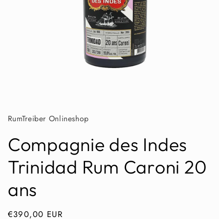
Medien
1
in
Modal
öffnen
RumTreiber Onlineshop
Compagnie des Indes
Trinidad Rum Caroni 20
ans
Normaler
€390,00 EUR