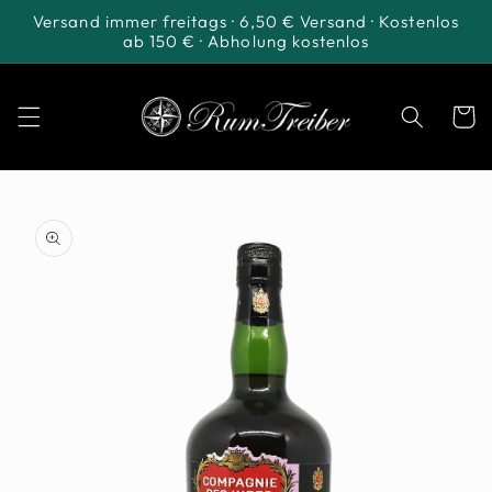
Direkt
Versand immer freitags · 6,50 € Versand · Kostenlos
zum
ab 150 € · Abholung kostenlos
Inhalt
Warenko
u
oduktinformationen
ringen